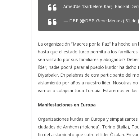
Amed’de ‘Darbelere Karşı Radikal Dem
— DBP (@DBP_GenelMerkez)
31 de 
La organización “Madres por la Paz” ha hecho un 
hasta que el estado turco permita a los familiares
sea visitado por sus familiares y abogados? Deben
líder, nadie podrá parar al pueblo kurdo” ha dicho 
Diyarbakir. En palabras de otra participante del m
aislamiento por años a nuestro líder. Nosotras no 
vamos a colapsar toda Turquía. Estaremos en las c
Manifestaciones en Europa
Organizaciones kurdas en Europa y simpatizantes 
ciudades de Arnhem (Holanda), Torino (Italia), To
fin del aislamiento que sufre el líder Öcalan. En 