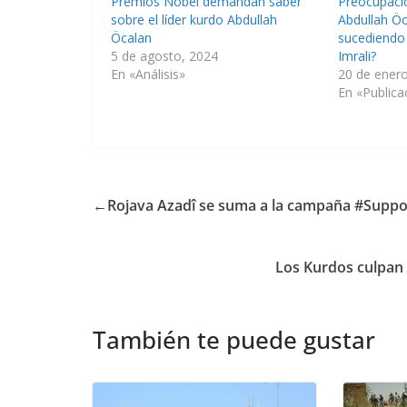
Premios Nobel demandan saber
Preocupació
sobre el líder kurdo Abdullah
Abdullah Öc
Öcalan
sucediendo 
5 de agosto, 2024
Imrali?
En «Análisis»
20 de ener
En «Publica
←
Rojava Azadî se suma a la campaña #Supp
Los Kurdos culpan a
También te puede gustar