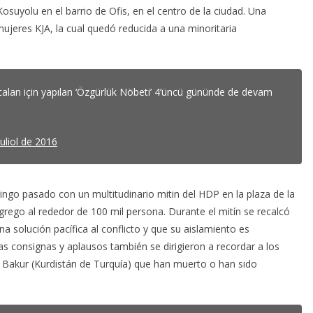
osuyolu en el barrio de Ofis, en el centro de la ciudad. Una
jeres KJA, la cual quedó reducida a una minoritaria
alan için yapılan ‘Özgürlük Nöbeti’ 4’üncü gününde de devam
juliol de 2016
ngo pasado con un multitudinario mitin del HDP en la plaza de la
ngrego al rededor de 100 mil persona. Durante el mitín se recalcó
a solución pacífica al conflicto y que su aislamiento es
s consignas y aplausos también se dirigieron a recordar a los
de Bakur (Kurdistán de Turquía) que han muerto o han sido