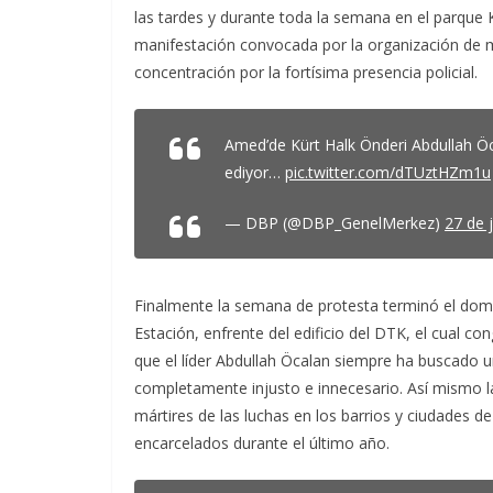
las tardes y durante toda la semana en el parque K
manifestación convocada por la organización de mu
concentración por la fortísima presencia policial.
Amed’de Kürt Halk Önderi Abdullah Öc
ediyor…
pic.twitter.com/dTUztHZm1u
— DBP (@DBP_GenelMerkez)
27 de 
Finalmente la semana de protesta terminó el domi
Estación, enfrente del edificio del DTK, el cual co
que el líder Abdullah Öcalan siempre ha buscado un
completamente injusto e innecesario. Así mismo la
mártires de las luchas en los barrios y ciudades 
encarcelados durante el último año.