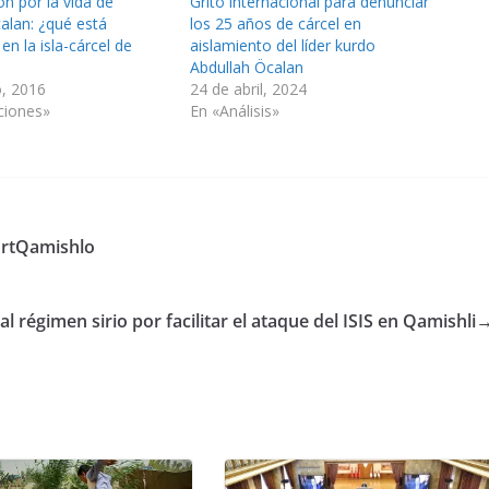
n por la vida de
Grito internacional para denunciar
alan: ¿qué está
los 25 años de cárcel en
en la isla-cárcel de
aislamiento del líder kurdo
Abdullah Öcalan
o, 2016
24 de abril, 2024
ciones»
En «Análisis»
ortQamishlo
l régimen sirio por facilitar el ataque del ISIS en Qamishli