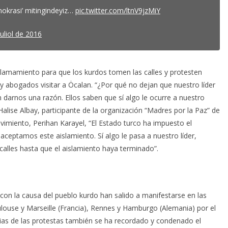
okrasi’ mitingindeyiz…
pic.twitter.com/ltnV9jzMiY
juliol de 2016
llamamiento para que los kurdos tomen las calles y protesten
 y abogados visitar a Öcalan. “¿Por qué no dejan que nuestro líder
 darnos una razón. Ellos saben que sí algo le ocurre a nuestro
Halise Albay, participante de la organización “Madres por la Paz” de
ovimiento, Perihan Karayel, “El Estado turco ha impuesto el
aceptamos este aislamiento. Sí algo le pasa a nuestro líder,
alles hasta que el aislamiento haya terminado”.
con la causa del pueblo kurdo han salido a manifestarse en las
ulouse y Marseille (Francia), Rennes y Hamburgo (Alemania) por el
varias de las protestas también se ha recordado y condenado el