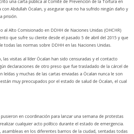
ito una carta pública al Comité de Prevención de la Tortura en
 con Abdullah Öcalan, y asegurar que no ha sufrido ningún daño y
 prisión.
ado al Alto Comisionado en DDHH de Naciones Unidas (OHCHR)
nto que sufre su cliente desde el pasado 5 de abril del 2015 y que
 de todas las normas sobre DDHH en las Naciones Unidas.
las visitas al líder Öcalan han sido censuradas y el contacto
gún declaraciones de otro preso que fue trasladado de la cárcel de
 son leídas y muchas de las cartas enviadas a Öcalan nunca le son
están muy preocupados por el estado de salud de Öcalan, el cual
 pusieron en coordinación para lanzar una semana de protestas
realizar cualquier acto político durante el estado de emergencia.
 asambleas en los diferentes barrios de la ciudad, sentadas todas