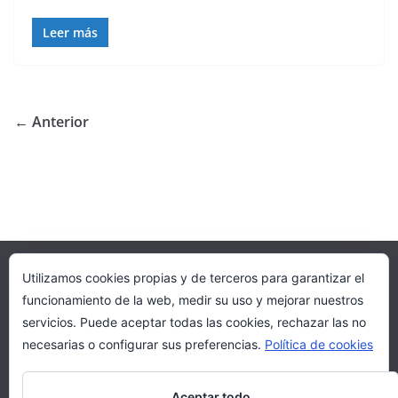
Leer más
← Anterior
Utilizamos cookies propias y de terceros para garantizar el
ROJAVA
AZADI
funcionamiento de la web, medir su uso y mejorar nuestros
Colectivo por la revolución social de Rojava
servicios. Puede aceptar todas las cookies, rechazar las no
Kurdistán paz y libertad
necesarias o configurar sus preferencias.
Política de cookies
Organizaciones Kurdas
Solidaridad desde Iberia
Aceptar todo