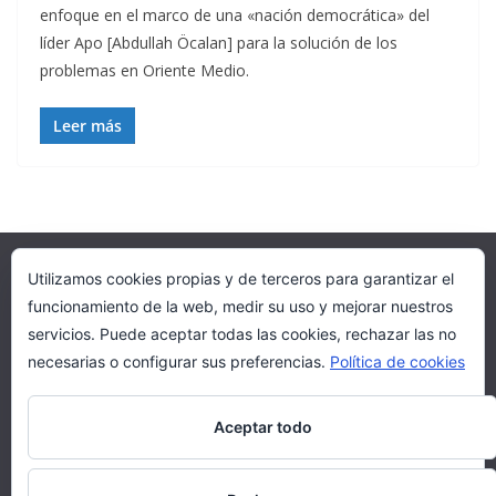
enfoque en el marco de una «nación democrática» del
líder Apo [Abdullah Öcalan] para la solución de los
problemas en Oriente Medio.
Leer más
Utilizamos cookies propias y de terceros para garantizar el
ROJAVA
AZADI
funcionamiento de la web, medir su uso y mejorar nuestros
Colectivo por la revolución social de Rojava
servicios. Puede aceptar todas las cookies, rechazar las no
Kurdistán paz y libertad
necesarias o configurar sus preferencias.
Política de cookies
Organizaciones Kurdas
Solidaridad desde Iberia
Aceptar todo
Otras fuentes